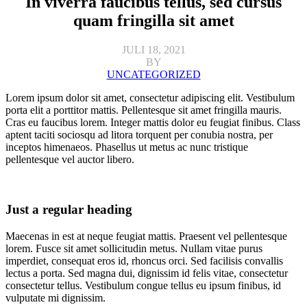
In viverra faucibus tellus, sed cursus
quam fringilla sit amet
JULI 18, 2021
BY
UNCATEGORIZED
Lorem ipsum dolor sit amet, consectetur adipiscing elit. Vestibulum
porta elit a porttitor mattis. Pellentesque sit amet fringilla mauris.
Cras eu faucibus lorem. Integer mattis dolor eu feugiat finibus. Class
aptent taciti sociosqu ad litora torquent per conubia nostra, per
inceptos himenaeos. Phasellus ut metus ac nunc tristique
pellentesque vel auctor libero.
Just a regular heading
Maecenas in est at neque feugiat mattis. Praesent vel pellentesque
lorem. Fusce sit amet sollicitudin metus. Nullam vitae purus
imperdiet, consequat eros id, rhoncus orci. Sed facilisis convallis
lectus a porta. Sed magna dui, dignissim id felis vitae, consectetur
consectetur tellus. Vestibulum congue tellus eu ipsum finibus, id
vulputate mi dignissim.