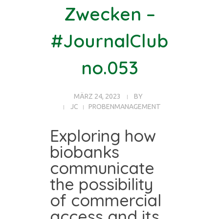
Zwecken –
#JournalClub
no.053
MÄRZ 24, 2023
BY
JC
PROBENMANAGEMENT
Exploring how
biobanks
communicate
the possibility
of commercial
access and its