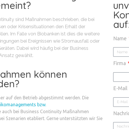
emeint?
unv
Kon
inuity sind Maßnahmen beschrieben, die bei
auf
en oder Krisensituationen den Erhalt der
llen. Im Falle von Biobanken ist dies die weitere
Name
ngungen bei Ereignissen wie Stromausfall oder
räten. Dabei wird häufig bei der Business
r Ansatz gewählt.
Firma
nahmen können
rden?
E-Mail
 auf den Betrieb abgestimmt werden. Die
sikomanagements bzw.
e auch bei Business Continuity Maßnahmen
Nachri
i Szenarien etabliert. Gerne unterstützten wir Sie