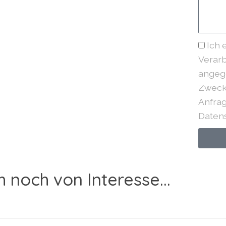
Ich 
Verarb
angeg
Zweck
Anfrag
Datens
h noch von Interesse...