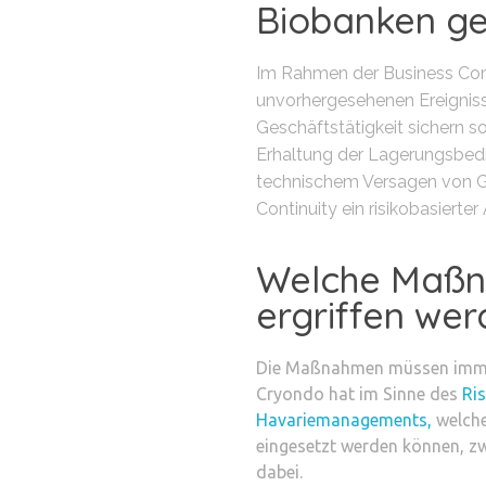
Biobanken g
Im Rahmen der Business Cont
unvorhergesehenen Ereigniss
Geschäftstätigkeit sichern so
Erhaltung der Lagerungsbedi
technischem Versagen von Ge
Continuity ein risikobasierte
Welche Maß
ergriffen we
Die Maßnahmen müssen immer
Cryondo hat im Sinne des
Ri
Havariemanagements,
welch
eingesetzt werden können, zwe
dabei.