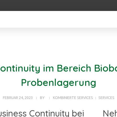
ontinuity im Bereich Bio
Probenlagerung
FEBRUAR 24, 2023
BY
KOMBINIERTE SERVICES
SERVICES
usiness Continuity bei
Ne